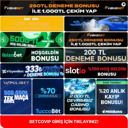
×
BETCOVIP GİRİŞ İÇİN TIKLAYINIZ!