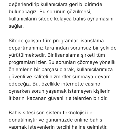
değerlendirip kullanıcılara geri bildirimde
bulunacağız. Bu sorunun çözülmesi,
kullanıcıların sitede kolayca bahis oynamasını
sağlar.
Sitede çalışan tüm programlar lisanslama
departmanımız tarafından sorunsuz bir şekilde
yürütülmektedir. Bir lisanslama şirketi tüm
programları izler. Bu sorunları çözmeye yönelik
önlemlerin bir parçası olarak, kullanıcılarımıza
güvenli ve kaliteli hizmetler sunmaya devam
edeceğiz. Bu, özellikle internette casino
oynarken sorun yaşamak istemeyen kişilerin
itibarını kazanan güvenilir sitelerden biridir.
Bahis sitesi son sistem teknolojisi ile
donatılmıştır ve günümüzde online bahis
yapmak isteyenlerin tercihi haline gelmiştir.