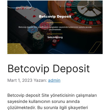
Betcovip Deposit
Mart 1, 2023
Yazarı:
admin
Betcovip deposit Site yöneticisinin çalışmaları
sayesinde kullanıcının sorunu anında
çözülmektedir. Bu sorunla ilgili şikayetleri