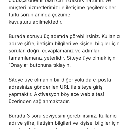
oldukça önemli olan canlı destek hattımız ve
müşteri hizmetlerimiz ile iletişime geçilerek her
türlü sorun anında çözüme
kavuşturulabilmektedir.
Burada soruyu üç adımda görebilirsiniz. Kullanıcı
adı ve şifre, iletişim bilgileri ve kişisel bilgiler için
soruları doğru cevaplamanız ve adımları
tamamlamanız yeterlidir. Siteye üye olmak için
“Onayla” butonuna tıklayın.
Siteye üye olmanın bir diğer yolu da e-posta
adresinize gönderilen URL ile siteye giriş
yapmaktır. Aktivasyon böylece web sitesi
üzerinden sağlanmaktadır.
Burada 3 soru seviyesini görebilirsiniz. Kullanıcı
adı ve şifre, iletişim bilgileri ve kişisel bilgiler için