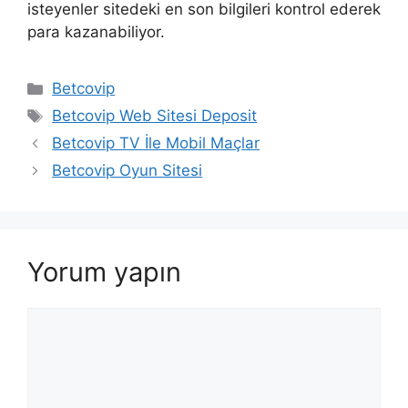
isteyenler sitedeki en son bilgileri kontrol ederek
para kazanabiliyor.
Kategoriler
Betcovip
Etiketler
Betcovip Web Sitesi Deposit
Yazı
Betcovip TV İle Mobil Maçlar
dolaşımı
Betcovip Oyun Sitesi
Yorum yapın
Yorum