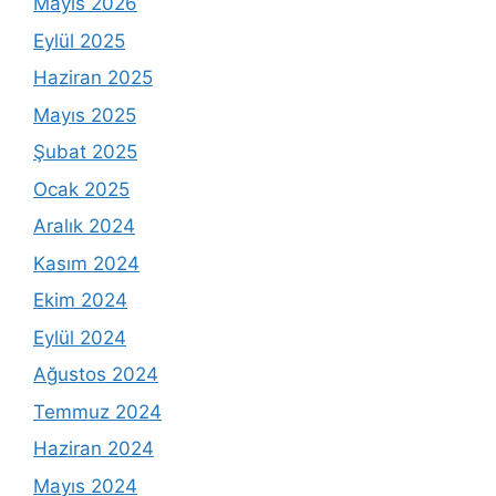
Mayıs 2026
Eylül 2025
Haziran 2025
Mayıs 2025
Şubat 2025
Ocak 2025
Aralık 2024
Kasım 2024
Ekim 2024
Eylül 2024
Ağustos 2024
Temmuz 2024
Haziran 2024
Mayıs 2024