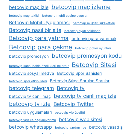
betcovip maç izleme
betcovip maç izle
betcovip maç takibi
betcovip mobil casino oyunları
Betcovip Mobil Uygulaması
betcovip müşteri şikayetleri
Betcovip nasıl bir site
betcovip oyun hakkında
Betcovip para yatırma
betcovip para yatırmak
Betcovip para çekme
betcovip poker oyunları
betcovip promosyon kodu
betcovip promosyon
Betcovip Sitesi
betcovip sanal bahis özellikleri nelerdir
Betcovip sosyal medya
Betcovip Spor Bahisleri
Betcovip Sıkça Sorulan Sorular
betcovip spor etkinlikleri
betcovip telegram
Betcovip tv
betcovip tv canli maç izle
betcovip tv canli maç
betcovip tv i̇zle
Betcovip Twitter
betcovip uygulamaları
betcovip vip üyeliği
betcovip web sitesi
betcovip vpn i̇le bağlanıyor mu
betcovip whatsapp
betcovip yasadışı
betcovip yardım live