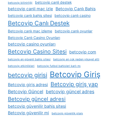
betcovip canli destek
betcovip bilinirliği
betcovip canli maç izle
Betcovip Canlı Bahis
betcovip canlı bahis sitesi
betcovip canlı casino
Betcovip Canlı Destek
Betcovip canlı maç izleme
betcovip canlı oyunlar
Betcovip Canlı Casino Oyunları
betcovip casino oyunları
Betcovip Casino Sitesi
betcovip com
betcovip en güvenli bahis sitesi
betcovip en çok neden şikayet etti
betcovip etkinlikleri
betcovip futbol bahisleri karlı mı
Betcovip Giriş
betcovip girisi
Betcovip giriş yap
Betcovip giriş adresi
Betcovip Güncel
betcovip güncel adres
Betcovip güncel adresi
betcovip güvenilir bahis sitesi
Betcovip güvenilir mi
betcovip güvenlik planı