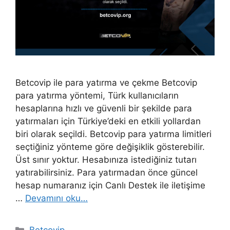
Betcovip ile para yatırma ve çekme Betcovip
para yatırma yöntemi, Türk kullanıcıların
hesaplarına hızlı ve güvenli bir şekilde para
yatırmaları için Türkiye’deki en etkili yollardan
biri olarak seçildi. Betcovip para yatırma limitleri
seçtiğiniz yönteme göre değişiklik gösterebilir.
Üst sınır yoktur. Hesabınıza istediğiniz tutarı
yatırabilirsiniz. Para yatırmadan önce güncel
hesap numaranız için Canlı Destek ile iletişime
…
Devamını oku…
Kategoriler