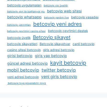
betcovip uygulamaları
betcovip vip üyeliği
betcovip web sitesi
betcovip vpn i̇le bağlanıyor mu
betcovip whatsapp
betcovip yasadışı
betcovip yardım live
betcovip yeni adres
betcovip yatırımları
betcovip çevrimiçi destek
betcovip çevrimiçi casino sitesi
Betcovip şikayet
betcovip üyelik
betcovip şikayetleri
Betcovip şikayetvar
canli betcovip
casino sitesi betcovip
giris adresi betcovip
girisi betcovip
giris yap betcovip
kayit betcovip
güncel adresi betcovip
mobil betcovip
twitter betcovip
yeni giris betcovip
yeni adresi betcovip
betcovip tvye güvenebilir miyiz