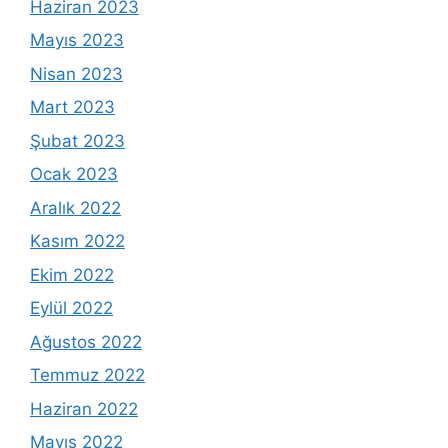
Haziran 2023
Mayıs 2023
Nisan 2023
Mart 2023
Şubat 2023
Ocak 2023
Aralık 2022
Kasım 2022
Ekim 2022
Eylül 2022
Ağustos 2022
Temmuz 2022
Haziran 2022
Mayıs 2022