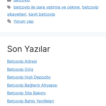
Betcovip
Etiketler
betcovip i̇le para yatırma ve çekme
,
betcovip
şikayetleri
,
kayit betcovip
Yorum yap
Son Yazılar
Betcovip Adresi
Betcovip Giriş
Betcovip Hızlı Depozito
Betcovip Bağlantı Altyapısı
Betcovip Site Bakımı
Betcovip Bahis Yenilikleri