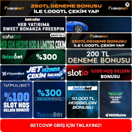
×
BETCOVIP GİRİŞ İÇİN TIKLAYINIZ!