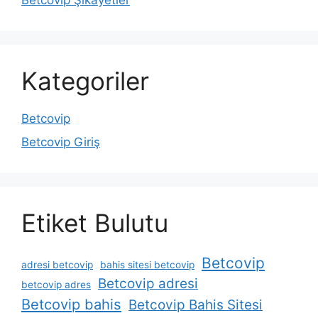
Kategoriler
Betcovip
Betcovip Giriş
Etiket Bulutu
Betcovip
adresi betcovip
bahis sitesi betcovip
Betcovip adresi
betcovip adres
Betcovip bahis
Betcovip Bahis Sitesi