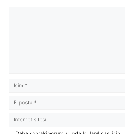
Yorum
İsim
E-
posta
İnternet
sitesi
Daha sonraki yorumlarımda kullanılması için