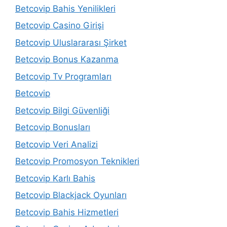
Betcovip Bahis Yenilikleri
Betcovip Casino Girişi
Betcovip Uluslararası Şirket
Betcovip Bonus Kazanma
Betcovip Tv Programları
Betcovip
Betcovip Bilgi Güvenliği
Betcovip Bonusları
Betcovip Veri Analizi
Betcovip Promosyon Teknikleri
Betcovip Karlı Bahis
Betcovip Blackjack Oyunları
Betcovip Bahis Hizmetleri