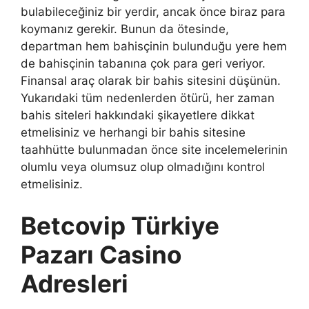
bulabileceğiniz bir yerdir, ancak önce biraz para
koymanız gerekir. Bunun da ötesinde,
departman hem bahisçinin bulunduğu yere hem
de bahisçinin tabanına çok para geri veriyor.
Finansal araç olarak bir bahis sitesini düşünün.
Yukarıdaki tüm nedenlerden ötürü, her zaman
bahis siteleri hakkındaki şikayetlere dikkat
etmelisiniz ve herhangi bir bahis sitesine
taahhütte bulunmadan önce site incelemelerinin
olumlu veya olumsuz olup olmadığını kontrol
etmelisiniz.
Betcovip Türkiye
Pazarı Casino
Adresleri