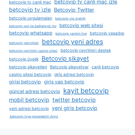
betcovip tv canli maç izle
betcovip tv canli maç
betcovip tv i̇zle
Betcovip Twitter
betcovip uygulamaları
betcovip vip üyeliği
betcovip web sitesi
betcovip vpn i̇le bağlanıyor mu
betcovip whatsapp
betcovip yasadışı
betcovip yardım live
betcovip yeni adres
betcovip yatırımları
betcovip çevrimiçi destek
betcovip çevrimiçi casino sitesi
Betcovip şikayet
betcovip üyelik
betcovip şikayetleri
Betcovip şikayetvar
canli betcovip
casino sitesi betcovip
giris adresi betcovip
girisi betcovip
giris yap betcovip
kayit betcovip
güncel adresi betcovip
mobil betcovip
twitter betcovip
yeni giris betcovip
yeni adresi betcovip
betcovip tvye güvenebilir miyiz