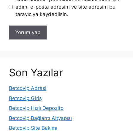
adım, e-posta adresim ve site adresim bu
tarayıcıya kaydedilsin.
Son Yazılar
Betcovip Adresi
Betcovip Giriş
Betcovip Hızlı Depozito
Betcovip Bağlantı Altyapısı
Betcovip Site Bakımı