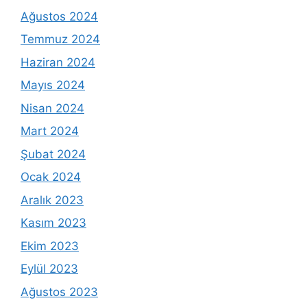
Ağustos 2024
Temmuz 2024
Haziran 2024
Mayıs 2024
Nisan 2024
Mart 2024
Şubat 2024
Ocak 2024
Aralık 2023
Kasım 2023
Ekim 2023
Eylül 2023
Ağustos 2023