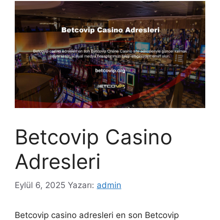
Betcovip Casino
Adresleri
Eylül 6, 2025
Yazarı:
admin
Betcovip casino adresleri en son Betcovip