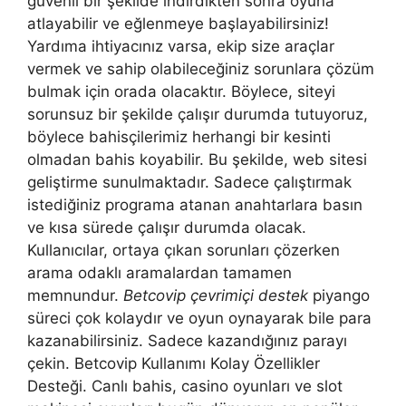
güvenli bir şekilde indirdikten sonra oyuna
atlayabilir ve eğlenmeye başlayabilirsiniz!
Yardıma ihtiyacınız varsa, ekip size araçlar
vermek ve sahip olabileceğiniz sorunlara çözüm
bulmak için orada olacaktır. Böylece, siteyi
sorunsuz bir şekilde çalışır durumda tutuyoruz,
böylece bahisçilerimiz herhangi bir kesinti
olmadan bahis koyabilir. Bu şekilde, web sitesi
geliştirme sunulmaktadır. Sadece çalıştırmak
istediğiniz programa atanan anahtarlara basın
ve kısa sürede çalışır durumda olacak.
Kullanıcılar, ortaya çıkan sorunları çözerken
arama odaklı aramalardan tamamen
memnundur.
Betcovip çevrimiçi destek
piyango
süreci çok kolaydır ve oyun oynayarak bile para
kazanabilirsiniz. Sadece kazandığınız parayı
çekin. Betcovip Kullanımı Kolay Özellikler
Desteği. Canlı bahis, casino oyunları ve slot