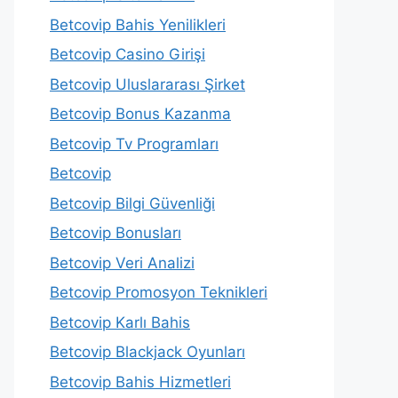
Betcovip Bahis Yenilikleri
Betcovip Casino Girişi
Betcovip Uluslararası Şirket
Betcovip Bonus Kazanma
Betcovip Tv Programları
Betcovip
Betcovip Bilgi Güvenliği
Betcovip Bonusları
Betcovip Veri Analizi
Betcovip Promosyon Teknikleri
Betcovip Karlı Bahis
Betcovip Blackjack Oyunları
Betcovip Bahis Hizmetleri