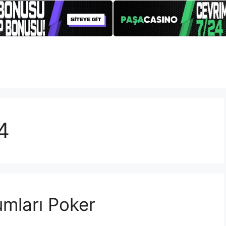
4
mları Poker