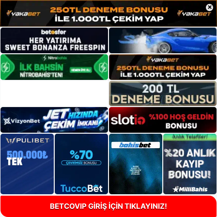
×
BETCOVIP GİRİŞ İÇİN TIKLAYINIZ!