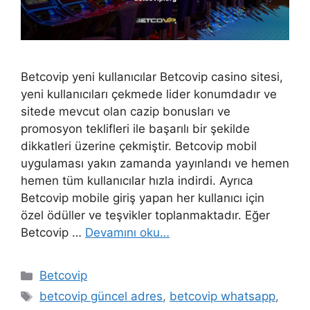
Betcovip yeni kullanıcılar Betcovip casino sitesi,
yeni kullanıcıları çekmede lider konumdadır ve
sitede mevcut olan cazip bonusları ve
promosyon teklifleri ile başarılı bir şekilde
dikkatleri üzerine çekmiştir. Betcovip mobil
uygulaması yakın zamanda yayınlandı ve hemen
hemen tüm kullanıcılar hızla indirdi. Ayrıca
Betcovip mobile giriş yapan her kullanıcı için
özel ödüller ve teşvikler toplanmaktadır. Eğer
Betcovip …
Devamını oku…
Kategoriler
Betcovip
Etiketler
betcovip güncel adres
,
betcovip whatsapp
,