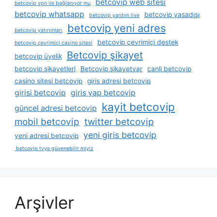
betcovip web sitesi
betcovip vpn i̇le bağlanıyor mu
betcovip whatsapp
betcovip yasadışı
betcovip yardım live
betcovip yeni adres
betcovip yatırımları
betcovip çevrimiçi destek
betcovip çevrimiçi casino sitesi
Betcovip şikayet
betcovip üyelik
betcovip şikayetleri
Betcovip şikayetvar
canli betcovip
casino sitesi betcovip
giris adresi betcovip
girisi betcovip
giris yap betcovip
kayit betcovip
güncel adresi betcovip
mobil betcovip
twitter betcovip
yeni giris betcovip
yeni adresi betcovip
betcovip tvye güvenebilir miyiz
Arşivler