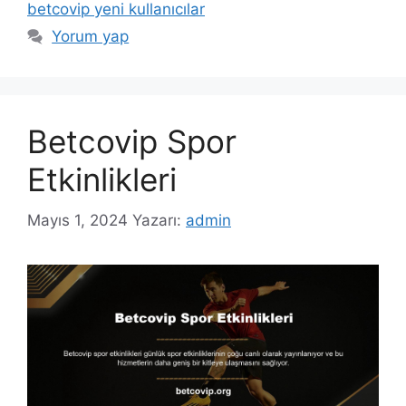
betcovip yeni kullanıcılar
Yorum yap
Betcovip Spor
Etkinlikleri
Mayıs 1, 2024
Yazarı:
admin