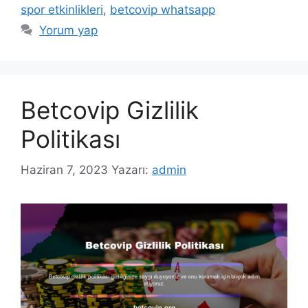
spor etkinlikleri
,
betcovip whatsapp
Yorum yap
Betcovip Gizlilik
Politikası
Haziran 7, 2023
Yazarı:
admin