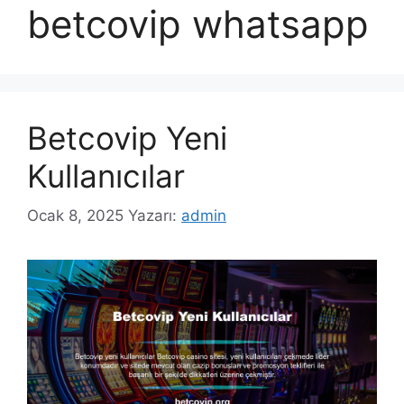
betcovip whatsapp
Betcovip Yeni
Kullanıcılar
Ocak 8, 2025
Yazarı:
admin