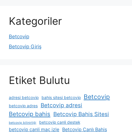
Kategoriler
Betcovip
Betcovip Giriş
Etiket Bulutu
Betcovip
adresi betcovip
bahis sitesi betcovip
Betcovip adresi
betcovip adres
Betcovip bahis
Betcovip Bahis Sitesi
betcovip canli destek
betcovip bilinirliği
betcovip canli maç izle
Betcovip Canlı Bahis