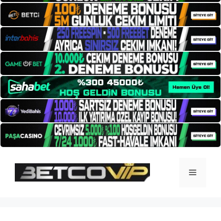
İçeriğe
atla
Menü