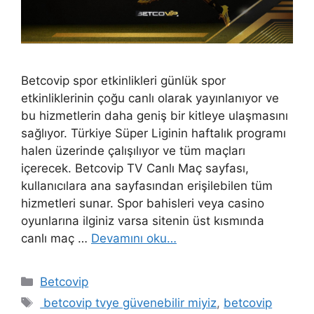
Betcovip spor etkinlikleri günlük spor
etkinliklerinin çoğu canlı olarak yayınlanıyor ve
bu hizmetlerin daha geniş bir kitleye ulaşmasını
sağlıyor. Türkiye Süper Liginin haftalık programı
halen üzerinde çalışılıyor ve tüm maçları
içerecek. Betcovip TV Canlı Maç sayfası,
kullanıcılara ana sayfasından erişilebilen tüm
hizmetleri sunar. Spor bahisleri veya casino
oyunlarına ilginiz varsa sitenin üst kısmında
canlı maç …
Devamını oku…
Kategoriler
Betcovip
Etiketler
betcovip tvye güvenebilir miyiz
,
betcovip