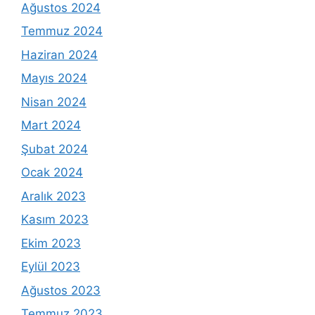
Ağustos 2024
Temmuz 2024
Haziran 2024
Mayıs 2024
Nisan 2024
Mart 2024
Şubat 2024
Ocak 2024
Aralık 2023
Kasım 2023
Ekim 2023
Eylül 2023
Ağustos 2023
Temmuz 2023