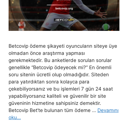
Betcovip ödeme şikayeti oyuncuların siteye üye
olmadan önce araştırma yapması
gerekmektedir. Bu anketlerde sorulan sorular
genellikle “Betcovip ödeyecek mi?” En önemli
soru sitenin ücretli olup olmadığıdır. Siteden
para yatırdıktan sonra kolayca para
çekebiliyorsanız ve bu işlemleri 7 gün 24 saat
yapabiliyorsanız kaliteli ve güvenilir bir site
güveninin hizmetine sahipsiniz demektir.
Betcovip Bet’te bulunan tüm ödeme …
Devamını
oku…