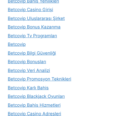
Betcovip Bahis Yenilikleri
Betcovip Casino Girişi
Betcovip Uluslararası Şirket
Betcovip Bonus Kazanma
Betcovip Tv Programları
Betcovip
Betcovip Bilgi Güvenliği
Betcovip Bonusları
Betcovip Veri Analizi
Betcovip Promosyon Teknikleri
Betcovip Karlı Bahis
Betcovip Blackjack Oyunları
Betcovip Bahis Hizmetleri
Betcovip Casino Adresleri