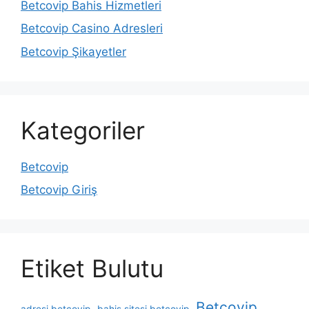
Betcovip Bahis Hizmetleri
Betcovip Casino Adresleri
Betcovip Şikayetler
Kategoriler
Betcovip
Betcovip Giriş
Etiket Bulutu
Betcovip