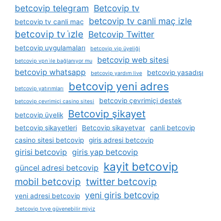
betcovip telegram
Betcovip tv
betcovip tv canli maç izle
betcovip tv canli maç
betcovip tv i̇zle
Betcovip Twitter
betcovip uygulamaları
betcovip vip üyeliği
betcovip web sitesi
betcovip vpn i̇le bağlanıyor mu
betcovip whatsapp
betcovip yasadışı
betcovip yardım live
betcovip yeni adres
betcovip yatırımları
betcovip çevrimiçi destek
betcovip çevrimiçi casino sitesi
Betcovip şikayet
betcovip üyelik
betcovip şikayetleri
Betcovip şikayetvar
canli betcovip
casino sitesi betcovip
giris adresi betcovip
girisi betcovip
giris yap betcovip
kayit betcovip
güncel adresi betcovip
mobil betcovip
twitter betcovip
yeni giris betcovip
yeni adresi betcovip
betcovip tvye güvenebilir miyiz