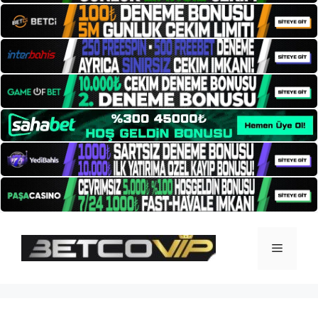
İçeriğe
atla
Menü