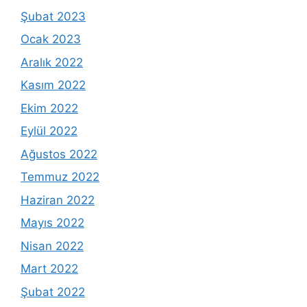
Şubat 2023
Ocak 2023
Aralık 2022
Kasım 2022
Ekim 2022
Eylül 2022
Ağustos 2022
Temmuz 2022
Haziran 2022
Mayıs 2022
Nisan 2022
Mart 2022
Şubat 2022