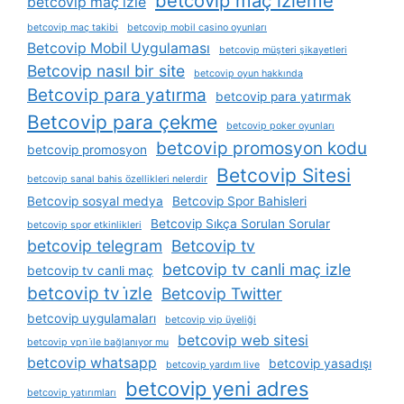
betcovip maç izleme
betcovip maç izle
betcovip maç takibi
betcovip mobil casino oyunları
Betcovip Mobil Uygulaması
betcovip müşteri şikayetleri
Betcovip nasıl bir site
betcovip oyun hakkında
Betcovip para yatırma
betcovip para yatırmak
Betcovip para çekme
betcovip poker oyunları
betcovip promosyon kodu
betcovip promosyon
Betcovip Sitesi
betcovip sanal bahis özellikleri nelerdir
Betcovip sosyal medya
Betcovip Spor Bahisleri
Betcovip Sıkça Sorulan Sorular
betcovip spor etkinlikleri
betcovip telegram
Betcovip tv
betcovip tv canli maç izle
betcovip tv canli maç
betcovip tv i̇zle
Betcovip Twitter
betcovip uygulamaları
betcovip vip üyeliği
betcovip web sitesi
betcovip vpn i̇le bağlanıyor mu
betcovip whatsapp
betcovip yasadışı
betcovip yardım live
betcovip yeni adres
betcovip yatırımları