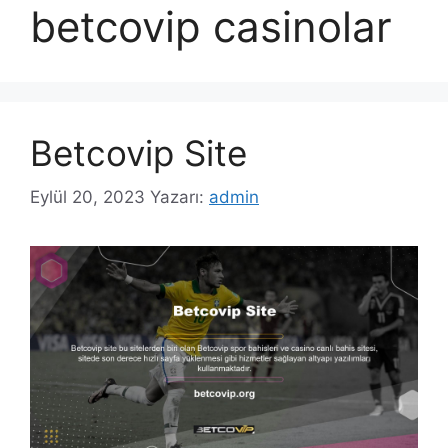
betcovip casinolar
Betcovip Site
Eylül 20, 2023
Yazarı:
admin