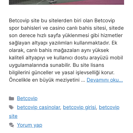
Betcovip site bu sitelerden biri olan Betcovip
spor bahisleri ve casino canlı bahis sitesi, sitede
son derece hızlı sayfa yüklenmesi gibi hizmetler
sağlayan altyapı yazılımları kullanmaktadır. Ek
olarak, canlı bahis mağazaları aynı yüksek
kaliteli altyapıyı ve kullanıcı dostu arayüzü mobil
uygulamalarında sunabilir. Bu site lisans
bilgilerini günceller ve yasal işlevselliği korur.
Öncelikle en büyük meziyetini …
Devamını oku…
Kategoriler
Betcovip
Etiketler
betcovip casinolar
,
betcovip girisi
,
betcovip
site
Yorum yap