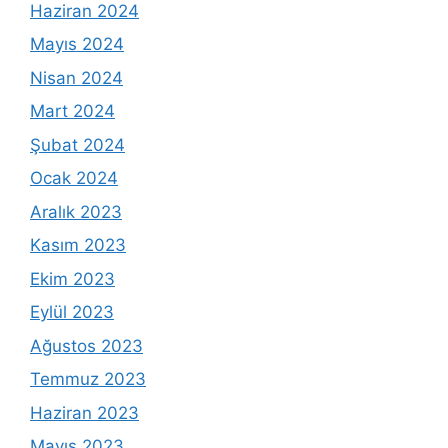
Haziran 2024
Mayıs 2024
Nisan 2024
Mart 2024
Şubat 2024
Ocak 2024
Aralık 2023
Kasım 2023
Ekim 2023
Eylül 2023
Ağustos 2023
Temmuz 2023
Haziran 2023
Mayıs 2023