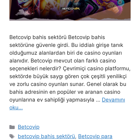
Betcovip bahis sektörü Betcovip bahis
sektörüne güvenle girdi. Bu iddialı girişe tanık
olduğumuz alanlardan biri de casino oyunları
alanıdır. Betcovip mevcut olan farklı casino
seçenekleri nelerdir? Çevrimiçi casino platformu,
sektörde büyük saygı gören çok çeşitli yenilikçi
ve zorlu casino oyunları sunar. Genel olarak bu
bahis adresinin en popüler ve aranan casino
oyunlarına ev sahipliği yapmasıyla …
Devamını
oku…
Kategoriler
Betcovip
Etiketler
betcovip bahis sektörü
,
Betcovip para