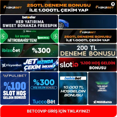
×
BETCOVIP GİRİŞ İÇİN TIKLAYINIZ!