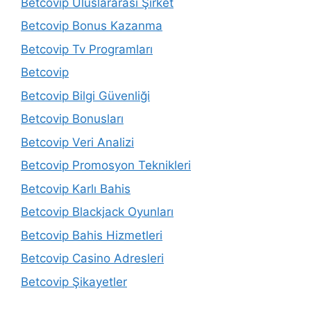
Betcovip Uluslararası Şirket
Betcovip Bonus Kazanma
Betcovip Tv Programları
Betcovip
Betcovip Bilgi Güvenliği
Betcovip Bonusları
Betcovip Veri Analizi
Betcovip Promosyon Teknikleri
Betcovip Karlı Bahis
Betcovip Blackjack Oyunları
Betcovip Bahis Hizmetleri
Betcovip Casino Adresleri
Betcovip Şikayetler