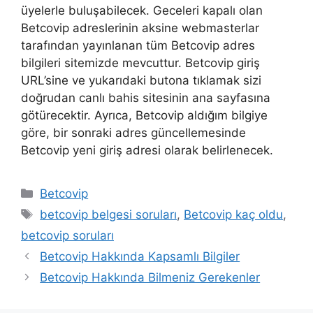
üyelerle buluşabilecek. Geceleri kapalı olan
Betcovip adreslerinin aksine webmasterlar
tarafından yayınlanan tüm Betcovip adres
bilgileri sitemizde mevcuttur. Betcovip giriş
URL’sine ve yukarıdaki butona tıklamak sizi
doğrudan canlı bahis sitesinin ana sayfasına
götürecektir. Ayrıca, Betcovip aldığım bilgiye
göre, bir sonraki adres güncellemesinde
Betcovip yeni giriş adresi olarak belirlenecek.
Kategoriler
Betcovip
Etiketler
betcovip belgesi soruları
,
Betcovip kaç oldu
,
betcovip soruları
Yazı
Betcovip Hakkında Kapsamlı Bilgiler
dolaşımı
Betcovip Hakkında Bilmeniz Gerekenler