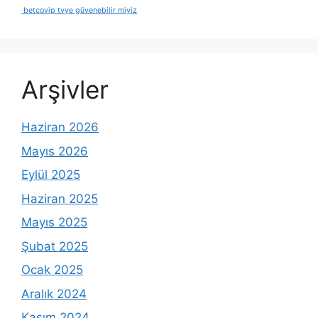
betcovip tvye güvenebilir miyiz
Arşivler
Haziran 2026
Mayıs 2026
Eylül 2025
Haziran 2025
Mayıs 2025
Şubat 2025
Ocak 2025
Aralık 2024
Kasım 2024