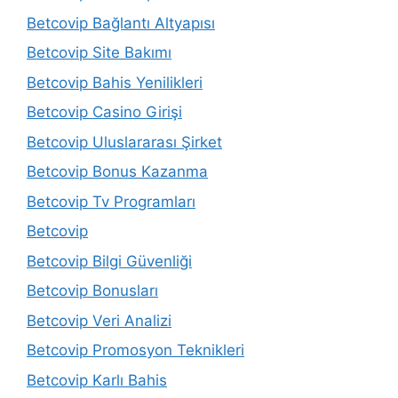
Betcovip Bağlantı Altyapısı
Betcovip Site Bakımı
Betcovip Bahis Yenilikleri
Betcovip Casino Girişi
Betcovip Uluslararası Şirket
Betcovip Bonus Kazanma
Betcovip Tv Programları
Betcovip
Betcovip Bilgi Güvenliği
Betcovip Bonusları
Betcovip Veri Analizi
Betcovip Promosyon Teknikleri
Betcovip Karlı Bahis