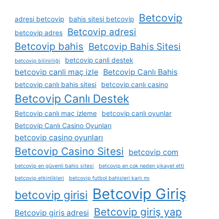
Betcovip
adresi betcovip
bahis sitesi betcovip
Betcovip adresi
betcovip adres
Betcovip bahis
Betcovip Bahis Sitesi
betcovip canli destek
betcovip bilinirliği
betcovip canli maç izle
Betcovip Canlı Bahis
betcovip canlı bahis sitesi
betcovip canlı casino
Betcovip Canlı Destek
Betcovip canlı maç izleme
betcovip canlı oyunlar
Betcovip Canlı Casino Oyunları
betcovip casino oyunları
Betcovip Casino Sitesi
betcovip com
betcovip en güvenli bahis sitesi
betcovip en çok neden şikayet etti
betcovip etkinlikleri
betcovip futbol bahisleri karlı mı
Betcovip Giriş
betcovip girisi
Betcovip giriş yap
Betcovip giriş adresi