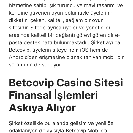
hizmetine sahip, şık turuncu ve mavi tasarımı ve
kendine güvenen oyun bölümüyle üyelerinin
dikkatini çeken, kaliteli, sağlam bir oyun
sitesidir. Sitede ayrıca üyeler ve yöneticiler
arasında kaliteli bir bağlantı görevi gören bir e-
posta destek hattı bulunmaktadır. Şirket ayrıca
Betcovip, üyelerin siteye hem iOS hem de
Android’den erişmesine olanak tanıyan mobil bir
sürümünü de sunuyor.
Betcovip Casino Sitesi
Finansal İşlemleri
Askıya Alıyor
Şirket özellikle bu alanda gelişim ve yeniliğe
odaklanıyor, dolayısıyla Betcovip Mobile’a