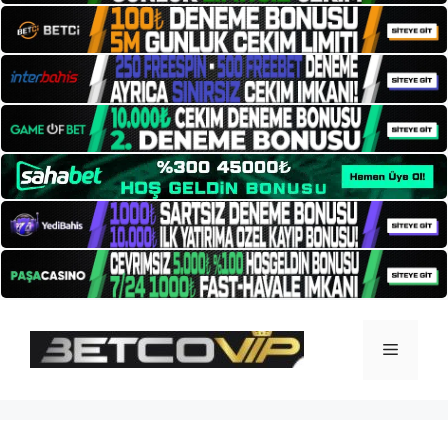
İçeriğe
atla
Menü