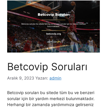
Betcovip Soruları
Aralık 9, 2023
Yazarı:
admin
Betcovip soruları bu sitede tüm bu ve benzeri
sorular için bir yardım merkezi bulunmaktadır.
Herhangi bir zamanda yardımımıza gelirseniz