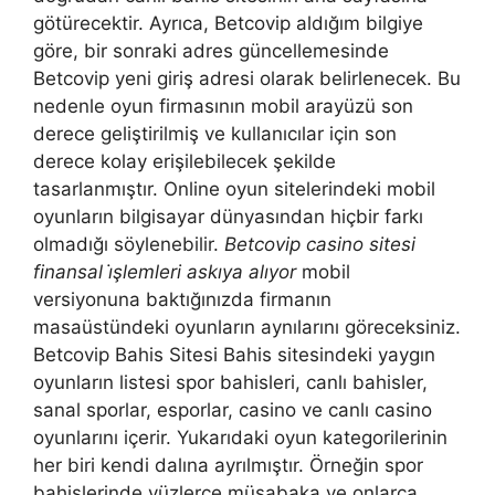
götürecektir. Ayrıca, Betcovip aldığım bilgiye
göre, bir sonraki adres güncellemesinde
Betcovip yeni giriş adresi olarak belirlenecek. Bu
nedenle oyun firmasının mobil arayüzü son
derece geliştirilmiş ve kullanıcılar için son
derece kolay erişilebilecek şekilde
tasarlanmıştır. Online oyun sitelerindeki mobil
oyunların bilgisayar dünyasından hiçbir farkı
olmadığı söylenebilir.
Betcovip casino sitesi
finansal i̇şlemleri askıya alıyor
mobil
versiyonuna baktığınızda firmanın
masaüstündeki oyunların aynılarını göreceksiniz.
Betcovip Bahis Sitesi Bahis sitesindeki yaygın
oyunların listesi spor bahisleri, canlı bahisler,
sanal sporlar, esporlar, casino ve canlı casino
oyunlarını içerir. Yukarıdaki oyun kategorilerinin
her biri kendi dalına ayrılmıştır. Örneğin spor
bahislerinde yüzlerce müsabaka ve onlarca