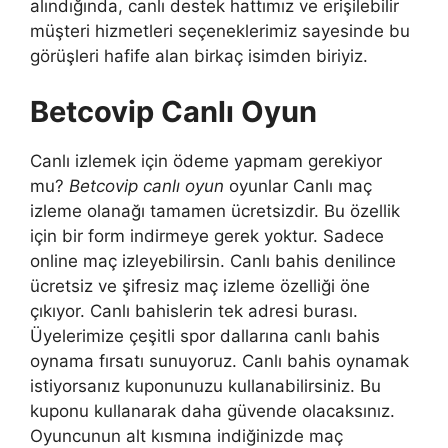
alındığında, canlı destek hattımız ve erişilebilir
müşteri hizmetleri seçeneklerimiz sayesinde bu
görüşleri hafife alan birkaç isimden biriyiz.
Betcovip Canlı Oyun
Canlı izlemek için ödeme yapmam gerekiyor
mu?
Betcovip canlı oyun
oyunlar Canlı maç
izleme olanağı tamamen ücretsizdir. Bu özellik
için bir form indirmeye gerek yoktur. Sadece
online maç izleyebilirsin. Canlı bahis denilince
ücretsiz ve şifresiz maç izleme özelliği öne
çıkıyor. Canlı bahislerin tek adresi burası.
Üyelerimize çeşitli spor dallarına canlı bahis
oynama fırsatı sunuyoruz. Canlı bahis oynamak
istiyorsanız kuponunuzu kullanabilirsiniz. Bu
kuponu kullanarak daha güvende olacaksınız.
Oyuncunun alt kısmına indiğinizde maç