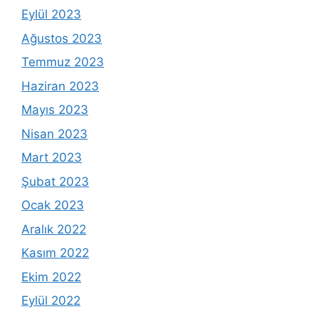
Eylül 2023
Ağustos 2023
Temmuz 2023
Haziran 2023
Mayıs 2023
Nisan 2023
Mart 2023
Şubat 2023
Ocak 2023
Aralık 2022
Kasım 2022
Ekim 2022
Eylül 2022