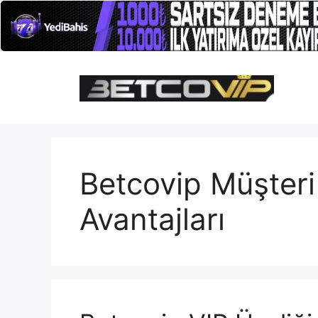
İçeriğe
atla
Betcovip Müşteri
Avantajları