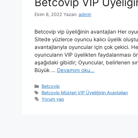
Betcovip VIP Üyeliğin
Ekim 8, 2022
Yazarı:
admin
Betcovip vip üyeliğinin avantajları Her o
Sitede yüzlerce oyuncu kalıcı üyelik oluşt
avantajlarıyla oyuncular için çok çekici. 
oyuncuların VIP üyelikten faydalanması öner
aşağıdaki gibidir; Oyuncular, belirlenen sın
Büyük …
Devamını oku…
Kategoriler
Betcovip
Etiketler
Betcovip Müşteri VIP Üyeliğinin Avantajları
Yorum yap