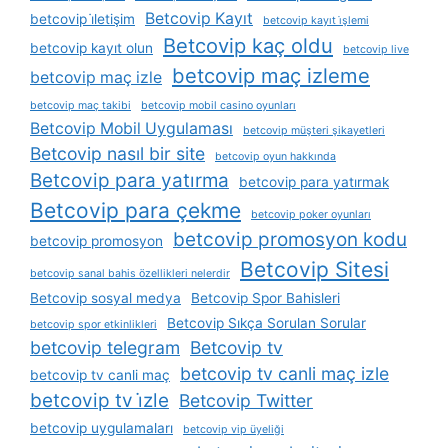
Betcovip Kayıt
betcovip i̇letişim
betcovip kayıt i̇şlemi
Betcovip kaç oldu
betcovip kayıt olun
betcovip live
betcovip maç izleme
betcovip maç izle
betcovip maç takibi
betcovip mobil casino oyunları
Betcovip Mobil Uygulaması
betcovip müşteri şikayetleri
Betcovip nasıl bir site
betcovip oyun hakkında
Betcovip para yatırma
betcovip para yatırmak
Betcovip para çekme
betcovip poker oyunları
betcovip promosyon kodu
betcovip promosyon
Betcovip Sitesi
betcovip sanal bahis özellikleri nelerdir
Betcovip sosyal medya
Betcovip Spor Bahisleri
Betcovip Sıkça Sorulan Sorular
betcovip spor etkinlikleri
betcovip telegram
Betcovip tv
betcovip tv canli maç izle
betcovip tv canli maç
betcovip tv i̇zle
Betcovip Twitter
betcovip uygulamaları
betcovip vip üyeliği