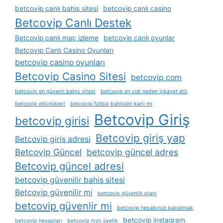
betcovip canlı bahis sitesi
betcovip canlı casino
Betcovip Canlı Destek
Betcovip canlı maç izleme
betcovip canlı oyunlar
Betcovip Canlı Casino Oyunları
betcovip casino oyunları
Betcovip Casino Sitesi
betcovip com
betcovip en güvenli bahis sitesi
betcovip en çok neden şikayet etti
betcovip etkinlikleri
betcovip futbol bahisleri karlı mı
Betcovip Giriş
betcovip girisi
Betcovip giriş yap
Betcovip giriş adresi
Betcovip Güncel
betcovip güncel adres
Betcovip güncel adresi
betcovip güvenilir bahis sitesi
Betcovip güvenilir mi
betcovip güvenlik planı
betcovip güvenlir mi
betcovip hesabınızı kapatmak
betcovip instagram
betcovip hesapları
betcovip hızlı üyelik