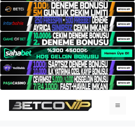
İçeriğe
atla
Menü