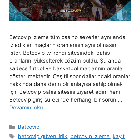
Betcovip izleme tüm casino severler aynı anda
izledikleri maçların oranlarının aynı olmasını
ister. Betcovip tv kendi sitesindeki bahis
oranlarını yükselterek çözüm buldu. Şu anda
sadece futbol ve basketbol maçlarının oranları
gösterilmektedir. Çeşitli spor dallarındaki oranlar
hakkında daha derin bir anlayışa sahip olmak
için Betcovip bahis sitesini ziyaret edin. Yeni
Betcovip giriş sürecinde herhangi bir sorun …
Devamını oku…
Kategoriler
Betcovip
Etiketler
betcovip güvenilirlik
,
betcovip i̇zleme
,
kayit