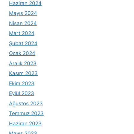
Haziran 2024
Mayıs 2024
Nisan 2024
Mart 2024
Şubat 2024
Ocak 2024
Aralık 2023
Kasım 2023
Ekim 2023
Eylül 2023
Ağustos 2023
Temmuz 2023
Haziran 2023
Mayıs 2023