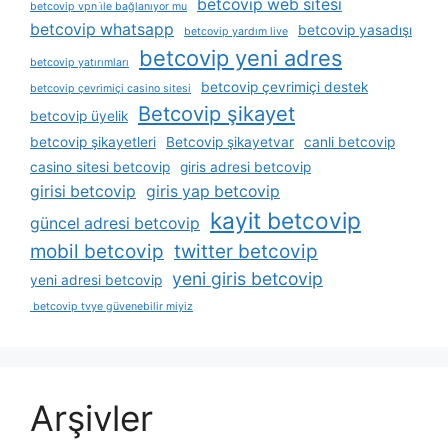
betcovip web sitesi
betcovip vpn i̇le bağlanıyor mu
betcovip whatsapp
betcovip yasadışı
betcovip yardım live
betcovip yeni adres
betcovip yatırımları
betcovip çevrimiçi destek
betcovip çevrimiçi casino sitesi
Betcovip şikayet
betcovip üyelik
betcovip şikayetleri
Betcovip şikayetvar
canli betcovip
casino sitesi betcovip
giris adresi betcovip
girisi betcovip
giris yap betcovip
kayit betcovip
güncel adresi betcovip
mobil betcovip
twitter betcovip
yeni giris betcovip
yeni adresi betcovip
betcovip tvye güvenebilir miyiz
Arşivler