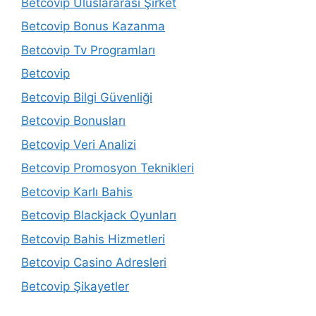
Betcovip Uluslararası Şirket
Betcovip Bonus Kazanma
Betcovip Tv Programları
Betcovip
Betcovip Bilgi Güvenliği
Betcovip Bonusları
Betcovip Veri Analizi
Betcovip Promosyon Teknikleri
Betcovip Karlı Bahis
Betcovip Blackjack Oyunları
Betcovip Bahis Hizmetleri
Betcovip Casino Adresleri
Betcovip Şikayetler